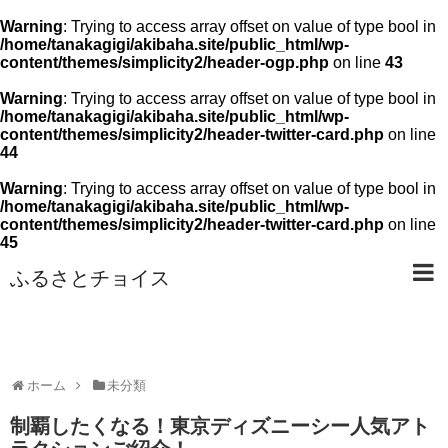
Warning
: Trying to access array offset on value of type bool in
/home/tanakagigi/akibaha.site/public_html/wp-
content/themes/simplicity2/header-ogp.php
on line
43
Warning
: Trying to access array offset on value of type bool in
/home/tanakagigi/akibaha.site/public_html/wp-
content/themes/simplicity2/header-twitter-card.php
on line
44
Warning
: Trying to access array offset on value of type bool in
/home/tanakagigi/akibaha.site/public_html/wp-
content/themes/simplicity2/header-twitter-card.php
on line
45
ふるさとチョイス
ホーム
未分類
制覇したくなる！東京ディズニーシー人気アト