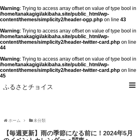
Warning
: Trying to access array offset on value of type bool in
/home/tanakagigi/akibaha.site/public_html/wp-
content/themes/simplicity2/header-ogp.php
on line
43
Warning
: Trying to access array offset on value of type bool in
/home/tanakagigi/akibaha.site/public_html/wp-
content/themes/simplicity2/header-twitter-card.php
on line
44
Warning
: Trying to access array offset on value of type bool in
/home/tanakagigi/akibaha.site/public_html/wp-
content/themes/simplicity2/header-twitter-card.php
on line
45
ふるさとチョイス
ホーム
未分類
【毎週更新】雨の季節になる前に！2024年5月