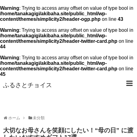
Warning
: Trying to access array offset on value of type bool in
/home/tanakagigi/akibaha.site/public_html/wp-
content/themes/simplicity2/header-ogp.php
on line
43
Warning
: Trying to access array offset on value of type bool in
/home/tanakagigi/akibaha.site/public_html/wp-
content/themes/simplicity2/header-twitter-card.php
on line
44
Warning
: Trying to access array offset on value of type bool in
/home/tanakagigi/akibaha.site/public_html/wp-
content/themes/simplicity2/header-twitter-card.php
on line
45
ふるさとチョイス
ホーム
未分類
大切なお母さんを笑顔にしたい！“母の日” に渡