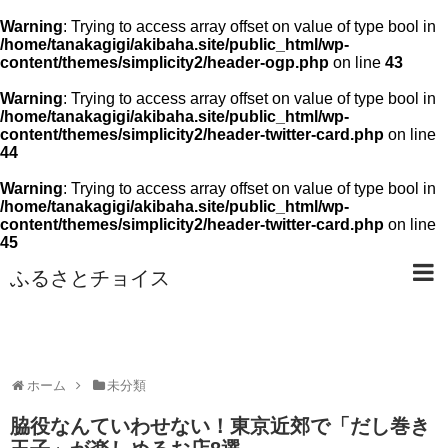
Warning
: Trying to access array offset on value of type bool in
/home/tanakagigi/akibaha.site/public_html/wp-
content/themes/simplicity2/header-ogp.php
on line
43
Warning
: Trying to access array offset on value of type bool in
/home/tanakagigi/akibaha.site/public_html/wp-
content/themes/simplicity2/header-twitter-card.php
on line
44
Warning
: Trying to access array offset on value of type bool in
/home/tanakagigi/akibaha.site/public_html/wp-
content/themes/simplicity2/header-twitter-card.php
on line
45
ふるさとチョイス
ホーム
未分類
脇役なんていわせない！東京近郊で「だし巻き