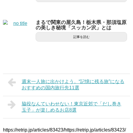
まるで関東の屋久島！栃木県・那須塩原
の美しき秘境「スッカン沢」とは
記事を読む
週末一人旅に出かけよう。“記憶に残る旅”になる
おすすめの国内旅行先11選
脇役なんていわせない！東京近郊で「だし巻き
玉子」が楽しめるお店8選
https://retrip.jp/articles/83423/https://retrip.jp/articles/83423/