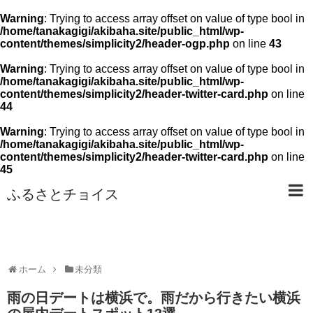
Warning
: Trying to access array offset on value of type bool in
/home/tanakagigi/akibaha.site/public_html/wp-
content/themes/simplicity2/header-ogp.php
on line
43
Warning
: Trying to access array offset on value of type bool in
/home/tanakagigi/akibaha.site/public_html/wp-
content/themes/simplicity2/header-twitter-card.php
on line
44
Warning
: Trying to access array offset on value of type bool in
/home/tanakagigi/akibaha.site/public_html/wp-
content/themes/simplicity2/header-twitter-card.php
on line
45
ふるさとチョイス
ホーム
未分類
雨の日デートは横浜で。雨だから行きたい横浜