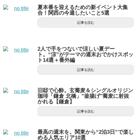
夏本番を迎えるための新イベント大集
合！関西の今週したいこと5選
記事を読む
2人で手をつないで涼しい夏デー
ト。“涼”がテーマの週末おでかけスポッ
ト14選＋番外編
記事を読む
旧邸で心酔。玄蕎麦＆シングルオリジン
珈琲「鎌倉 北橋」"釜揚げ"蕎麦に射抜
かれる【鎌倉】
記事を読む
最高の週末を。関東から“2泊3日”で楽し
める人気エリア10選