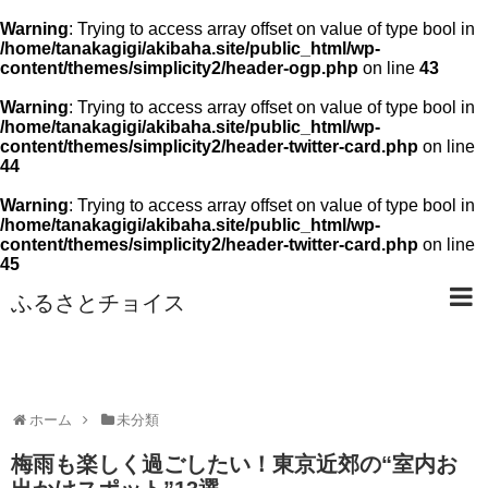
Warning
: Trying to access array offset on value of type bool in
/home/tanakagigi/akibaha.site/public_html/wp-
content/themes/simplicity2/header-ogp.php
on line
43
Warning
: Trying to access array offset on value of type bool in
/home/tanakagigi/akibaha.site/public_html/wp-
content/themes/simplicity2/header-twitter-card.php
on line
44
Warning
: Trying to access array offset on value of type bool in
/home/tanakagigi/akibaha.site/public_html/wp-
content/themes/simplicity2/header-twitter-card.php
on line
45
ふるさとチョイス
ホーム
未分類
梅雨も楽しく過ごしたい！東京近郊の“室内お