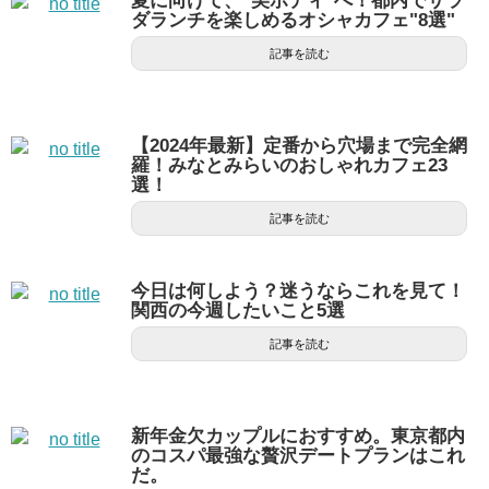
夏に向けて、"美ボディ"へ！都内でサラ
ダランチを楽しめるオシャカフェ"8選"
記事を読む
【2024年最新】定番から穴場まで完全網
羅！みなとみらいのおしゃれカフェ23
選！
記事を読む
今日は何しよう？迷うならこれを見て！
関西の今週したいこと5選
記事を読む
新年金欠カップルにおすすめ。東京都内
のコスパ最強な贅沢デートプランはこれ
だ。