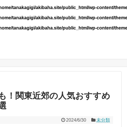
home/tanakagigi/akibaha.site/public_html/wp-content/them
home/tanakagigi/akibaha.site/public_html/wp-content/themes
home/tanakagigi/akibaha.site/public_html/wp-content/themes
も！関東近郊の人気おすすめ
選
2024/6/30
未分類