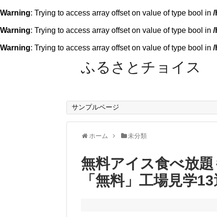
Warning
: Trying to access array offset on value of type bool in
/
Warning
: Trying to access array offset on value of type bool in
/
Warning
: Trying to access array offset on value of type bool in
/
ふるさとチョイス
サンプルページ
ホーム
未分類
無料アイス食べ放題
「無料」工場見学13