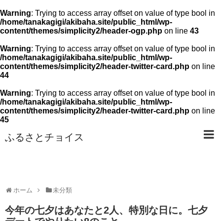
Warning
: Trying to access array offset on value of type bool in
/home/tanakagigi/akibaha.site/public_html/wp-
content/themes/simplicity2/header-ogp.php
on line
43
Warning
: Trying to access array offset on value of type bool in
/home/tanakagigi/akibaha.site/public_html/wp-
content/themes/simplicity2/header-twitter-card.php
on line
44
Warning
: Trying to access array offset on value of type bool in
/home/tanakagigi/akibaha.site/public_html/wp-
content/themes/simplicity2/header-twitter-card.php
on line
45
ふるさとチョイス
ホーム
未分類
今年の七夕はあなたと2人、特別な日に。七夕