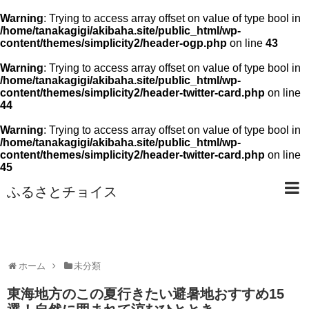
Warning
: Trying to access array offset on value of type bool in
/home/tanakagigi/akibaha.site/public_html/wp-
content/themes/simplicity2/header-ogp.php
on line
43
Warning
: Trying to access array offset on value of type bool in
/home/tanakagigi/akibaha.site/public_html/wp-
content/themes/simplicity2/header-twitter-card.php
on line
44
Warning
: Trying to access array offset on value of type bool in
/home/tanakagigi/akibaha.site/public_html/wp-
content/themes/simplicity2/header-twitter-card.php
on line
45
ふるさとチョイス
ホーム
未分類
東海地方のこの夏行きたい避暑地おすすめ15